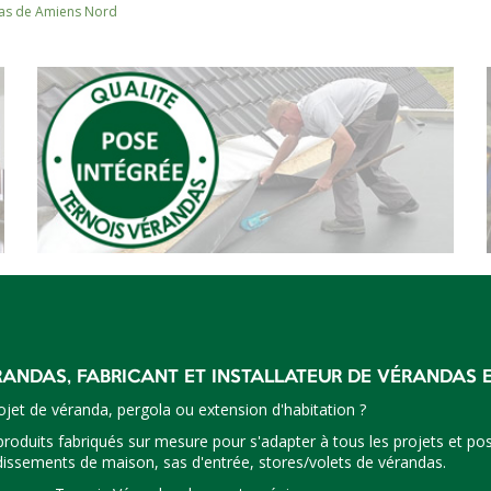
as de Amiens Nord
RANDAS, FABRICANT ET INSTALLATEUR DE VÉRANDAS 
jet de véranda, pergola ou extension d'habitation ?
oduits fabriqués sur mesure pour s'adapter à tous les projets et pos
dissements de maison, sas d'entrée, stores/volets de vérandas.