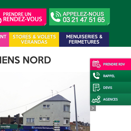
ENT
STORES & VOLETS
MENUISERIES &
VÉRANDAS
FERMETURES
MIENS NORD
PRENDRE RDV
RAPPEL
DEVIS
AGENCES