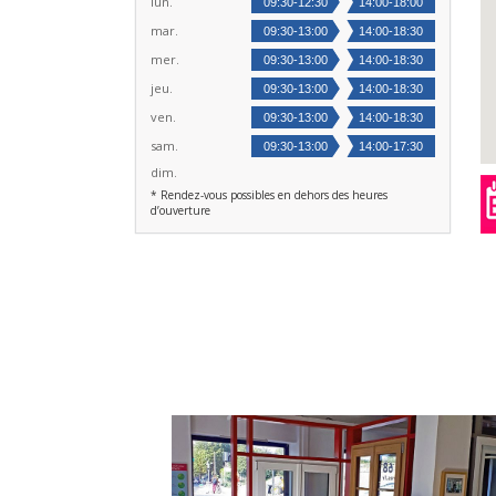
lun.
09:30-12:30
14:00-18:00
mar.
09:30-13:00
14:00-18:30
mer.
09:30-13:00
14:00-18:30
jeu.
09:30-13:00
14:00-18:30
ven.
09:30-13:00
14:00-18:30
sam.
09:30-13:00
14:00-17:30
dim.
* Rendez-vous possibles en dehors des heures
d’ouverture