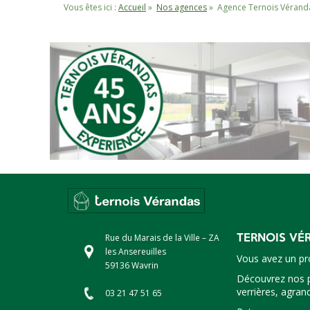
Vous êtes ici :
Accueil
»
Nos agences
»
Agence Ternois Vérand
Rue du Marais de la Ville – ZA
TERNOIS VÉ
les Ansereuilles
Vous avez un pro
59136 Wavrin
Découvrez nos pr
verrières, agran
03 21 47 51 65